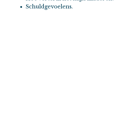
Schuldgevoelens.
Praat hierover met je partner of iemand 
steunen, bijvoorbeeld via een Facebookgro
ermee kunt omgaan, zodat je je leven weer 
die bij je past.
De klinisch geneticus of de huisarts kan j
of een psycholoog. Vraag hier gerust naar!
Het
Helen Downing Instituut
is er bijvoor
Video
Emotionele gevolgen
Op het congres van 