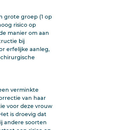
n grote groep (1 op
oog risico op
s de manier om aan
uctie bij
 erfelijke aanleg,
 chirurgische
 een verminkte
orrectie van haar
atie voor deze vrouw
et is droevig dat
ij andere soorten