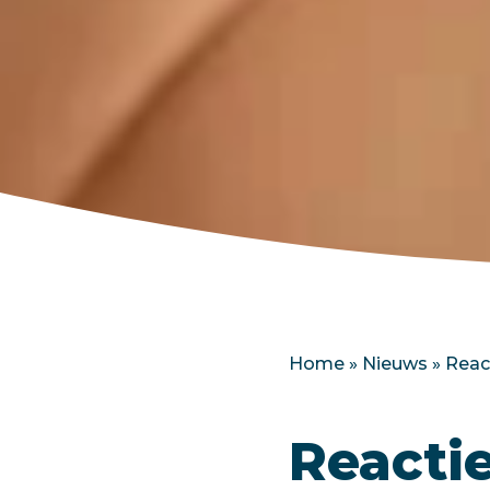
Home
»
Nieuws
»
Reac
Reacti