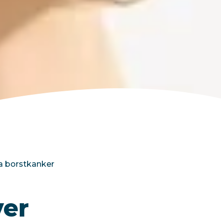
na borstkanker
ver