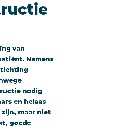
ructie
ing van
patiënt. Namens
tichting
vanwege
tructie nodig
aars en helaas
zijn, maar niet
kt, goede