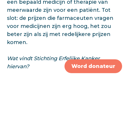
een bepaald medicijn of therapie van
meerwaarde zijn voor een patiënt. Tot
slot: de prijzen die farmaceuten vragen
voor medicijnen zijn erg hoog, het zou
beter zijn als zij met redelijkere prijzen
komen.
Wat vindt Stichting Erfelijke Kanker
Word donateur
hiervan?
We begrijpen de onrust van
kankerpatiënten en hun naasten heel
goed. We vinden ook dat de oncologen
en longartsen deze aanpassingen niet
hadden mogen doen zonder de
belangenbehartigers van patiënten van