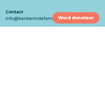
Contact
Word donateur
info@kankerindefamilie.nl
Home
Leven met
Kanker in de familie
Lotgenotencontact
Het zit in de familie
Voor medisch professionals
Wat doen wij?
Help mee