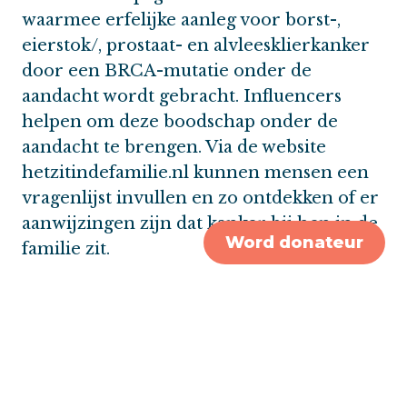
waarmee erfelijke aanleg voor borst-,
eierstok/, prostaat- en alvleesklierkanker
door een BRCA-mutatie onder de
aandacht wordt gebracht. Influencers
helpen om deze boodschap onder de
aandacht te brengen. Via de website
hetzitindefamilie.nl kunnen mensen een
vragenlijst invullen en zo ontdekken of er
aanwijzingen zijn dat kanker bij hen in de
Word donateur
familie zit.
Het zit in de familie is een campagne van
Stichting Erfelijke Kanker Nederland, in
samenwerking met
Borstkankervereniging Nederland,
Stichting Olijf en Prostaatkankerstichting