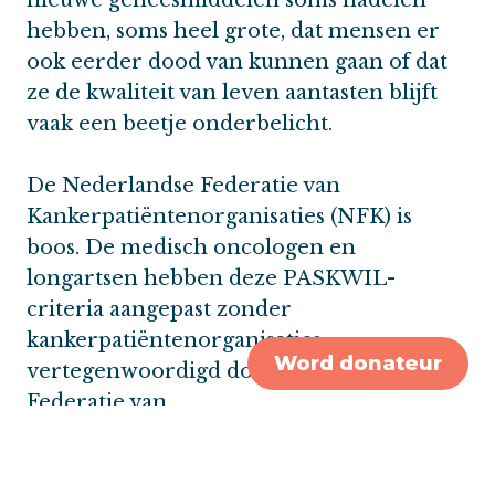
hebben, soms heel grote, dat mensen er
ook eerder dood van kunnen gaan of dat
ze de kwaliteit van leven aantasten blijft
vaak een beetje onderbelicht.
De Nederlandse Federatie van
Kankerpatiëntenorganisaties (NFK) is
boos. De medisch oncologen en
longartsen hebben deze PASKWIL-
criteria aangepast zonder
kankerpatiëntenorganisaties –
Word donateur
vertegenwoordigd door de Nederlandse
Federatie van
Kankerpatiëntenorganisaties (NFK) – mee
hierover te laten beslissen. Het kan niet zo
zijn dat artsen buiten