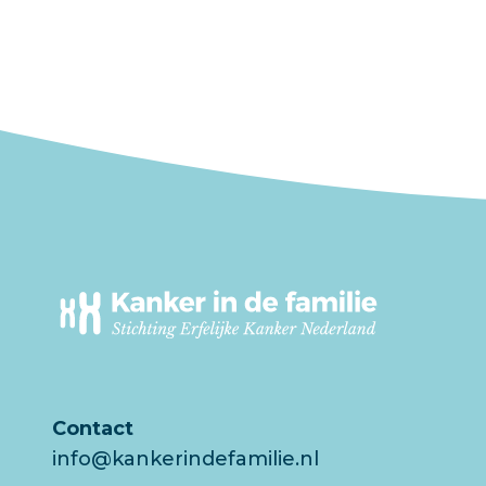
Contact
info@kankerindefamilie.nl