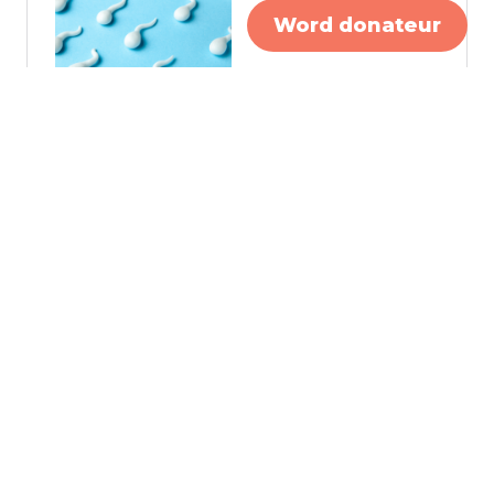
Word donateur
Hoog erfelijk risico op borstkanker
meegenomen in beleid staatssecretaris
Kijk hier de livestream over informeren
van je familie en kinderen.
Het verhaal van Yvonne