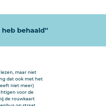
ik heb behaald”
lezen, maar niet
ing dat ook met het
leeft niet meer)
htigen voor de
hij de rouwkaart
venbus op straat