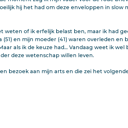
oeilijk hij het had om deze enveloppen in slow 
iet weten of ik erfelijk belast ben, maar ik had 
(51) en mijn moeder (41) waren overleden en bi
Maar als ik de keuze had… Vandaag weet ik wel b
onder deze wetenschap willen leven.
en bezoek aan mijn arts en die zei het volgend
ald voor de winst die je hebt behaald’. Ik ben 
k zal altijd gendraagster zijn, daar kan ik niks
ze woorden maken het wel een stuk luchtiger