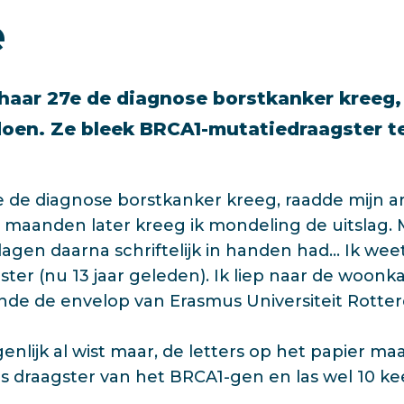
e
aar 27e de diagnose borstkanker kreeg, 
doen. Ze bleek BRCA1-mutatiedraagster te
e de diagnose borstkanker kreeg, raadde mijn ar
 maanden later kreeg ik mondeling de uitslag. 
 dagen daarna schriftelijk in handen had… Ik w
ister (nu 13 jaar geleden). Ik liep naar de woon
nde de envelop van Erasmus Universiteit Rotte
igenlijk al wist maar, de letters op het papier m
s draagster van het BRCA1-gen en las wel 10 kee