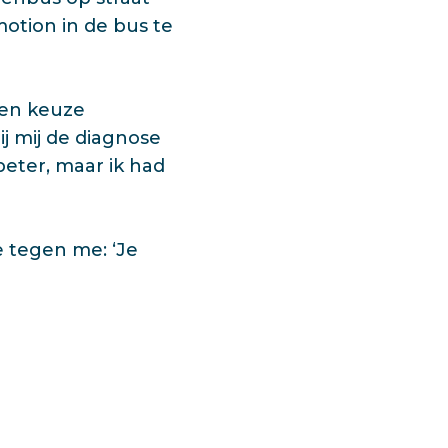
motion in de bus te
geen keuze
j mij de diagnose
eter, maar ik had
e tegen me: ‘Je
haar enorm dankbaar
 meer aan
!”