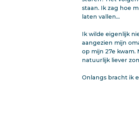
staan. Ik zag hoe m
laten vallen…
Ik wilde eigenlijk n
aangezien mijn oma 
op mijn 27e kwam. 
natuurlijk liever z
Onlangs bracht ik e
hebt een prijs beta
voor deze woorden, i
veranderen maar de