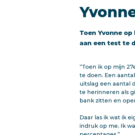
Yvonn
Toen Yvonne op h
aan een test te 
“Toen ik op mijn 27
te doen. Een aantal
uitslag een aantal
te herinneren als g
bank zitten en ope
Daar las ik wat ik e
indruk op me. Ik wa
percentages.”