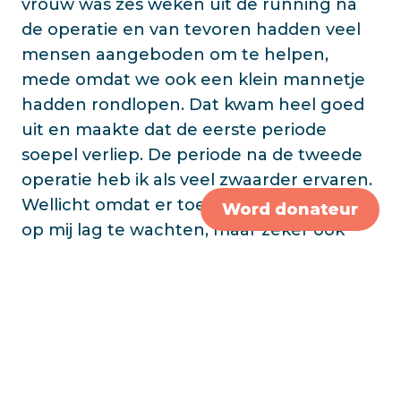
vrouw was zes weken uit de running na
de operatie en van tevoren hadden veel
mensen aangeboden om te helpen,
mede omdat we ook een klein mannetje
hadden rondlopen. Dat kwam heel goed
uit en maakte dat de eerste periode
soepel verliep. De periode na de tweede
operatie heb ik als veel zwaarder ervaren.
Wellicht omdat er toen veel meer werk
Word donateur
op mij lag te wachten, maar zeker ook
omdat er minder mensen waren die
konden of wilden helpen. Zo kwamen op
het laatste moment mijn ouders toch niet
helpen op de maandagen, wat ik
uiteindelijk maar heb opgelost door ook
die dag niet te gaan werken. En misschien