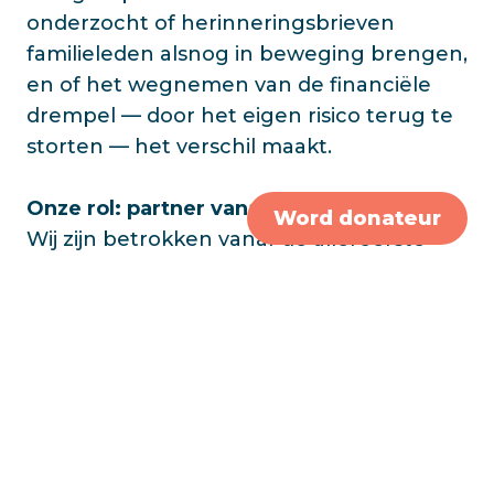
onderzocht of herinneringsbrieven
familieleden alsnog in beweging brengen,
en of het wegnemen van de financiële
drempel — door het eigen risico terug te
storten — het verschil maakt.
Onze rol: partner vanaf dag één
Word donateur
Wij zijn betrokken vanaf de allereerste
opzet van dit onderzoek, als volwaardige
partner aan tafel. Zo zorgen wij er samen
met de onderzoekers voor dat de
oplossingen echt aansluiten bij wat
patiënten en families nodig hebben. Onze
directeur Deborah Ligtenberg: “Nog
steeds worden te veel mensen niet
geïnformeerd over een erfelijke aanleg