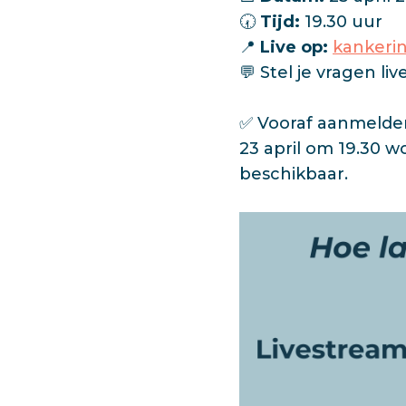
🕢
Tijd:
19.30 uur
📍
Live op:
kankerin
💬 Stel je vragen liv
✅ Vooraf aanmelden 
23 april om 19.30 w
beschikbaar.