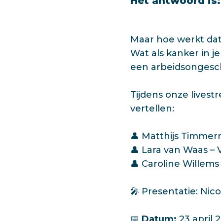
Het antwoord is
Maar hoe werkt dat
Wat als kanker in je
een arbeidsongesch
Tijdens onze livest
vertellen:
👤 Matthijs Timmer
👤 Lara van Waas –
👤 Caroline Willems
🎤 Presentatie: Nic
📅
Datum:
23 april 