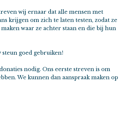
streven wij ernaar dat alle mensen met
ns krijgen om zich te laten testen, zodat ze
 maken waar ze achter staan en die bij hun
 steun goed gebruiken!
onaties nodig. Ons eerste streven is om
hebben. We kunnen dan aanspraak maken op
aar hebben we jou natuurlijk bij nodig!
voor dat wij die subsidie binnenslepen. Wat
er opsporen, zodat minder mensen dood gaan