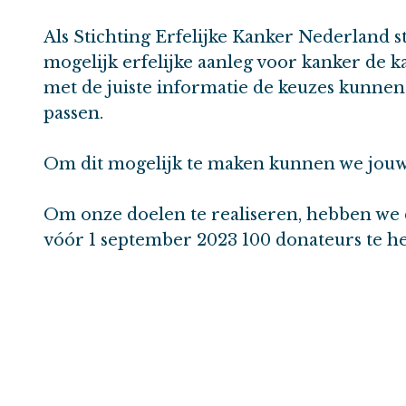
Als Stichting Erfelijke Kanker Nederland 
mogelijk erfelijke aanleg voor kanker de ka
met de juiste informatie de keuzes kunnen
passen.
Om dit mogelijk te maken kunnen we jouw
Om onze doelen te realiseren, hebben we d
vóór 1 september 2023 100 donateurs te 
een subsidie van het ministerie van VWS. D
Doneer nu minimaal 30 euro en zorg er zo 
gaan we met dat geld doen?
– Mensen met erfelijke aanleg voor kank
aan kanker.