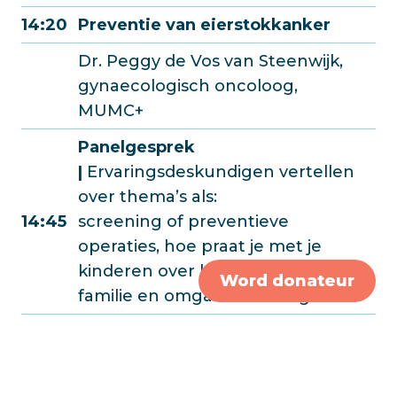
14:20
Preventie van eierstokkanker
Dr. Peggy de Vos van Steenwijk,
gynaecologisch oncoloog,
MUMC+
Panelgesprek
|
Ervaringsdeskundigen vertellen
over thema’s als:
14:45
screening of preventieve
operaties, hoe praat je met je
kinderen over kanker in de
Word donateur
familie en omgaan met angst.
15:25
Afsluiting
Napraten met een drankje
15:30
en
‘show & tell’