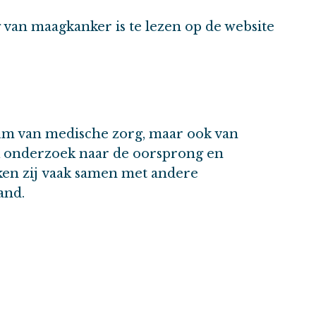
an maagkanker is te lezen op de website
um van medische zorg, maar ook van
k onderzoek naar de oorsprong en
ken zij vaak samen met andere
and.
 naar maagkanker.
Bekijk hier alle