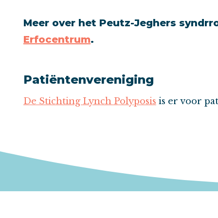
Meer over het Peutz-Jeghers syndrro
Erfocentrum
.
Patiëntenvereniging
De Stichting Lynch Polyposis
is er voor p