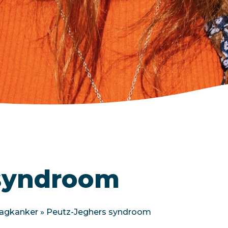
 syndroom
aagkanker
»
Peutz-Jeghers syndroom