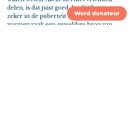
delen, is dat juist goed. Leeftijdsgenoten,
Word donateur
zeker in de puberteit en adolescentie,
vormen vaak een geweldige bron van
begrip en steun. Het is belangrijk dat een
kind weet dat het zelf nog geen risico
loopt. Een jongere kan een DNA-test doen
vanaf 18 jaar, maar het is pas echt nodig
vanaf 25 jaar, als borstcontrole belangrijk
wordt.”
Wees eerlijk
Als een gezonde moeder bij wie de aanleg
voor borstkanker is vastgesteld, besluit om
zich preventief te laten opereren, kan dat
voor kinderen moeilijk te begrijpen zijn.