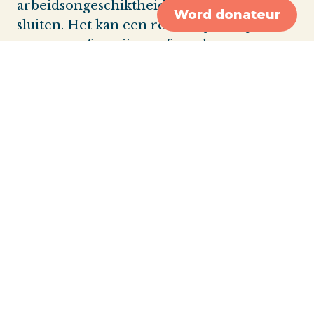
arbeidsongeschiktheidsverzekering af te
Word donateur
sluiten. Het kan een reden zijn om je
aanvraag af te wijzen of een hogere
premie te vragen. Vanaf 1 januari 2021
geldt een nieuwe wettelijke regeling voor
ex-kankerpatiënten die een
overlijdensrisico- of uitvaartverzekering
willen afsluiten.
Livestream over verzekeren bij
erfelijke aanleg voor kanker
KIJK HIER DE LIVESTREAM TERUG OVER
VERZEKEREN BIJ ERFELIJKE AANLEG
VOOR KANKER Op 23 april ...