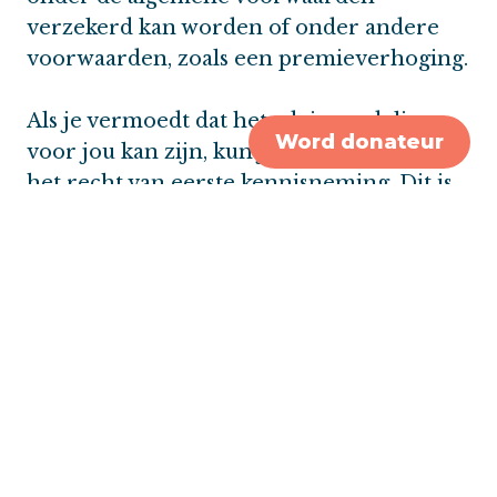
verzekerd kan worden of onder andere
voorwaarden, zoals een premieverhoging.
Als je vermoedt dat het advies nadelig
Word donateur
voor jou kan zijn, kun je je beroepen op
het recht van eerste kennisneming. Dit is
het recht om het medisch advies aan de
verzekeraar, opgesteld door de medisch
adviseur, als eerste in te zien. Je moet
hiervoor vooraf een
schriftelijk
verzoek
indienen bij de medische dienst van de
verzekeraar. Je hebt ‘blokkeringsrecht’. Dit
betekent dat je de medisch adviseur mag
verbieden het advies aan de verzekeraar
door te sturen. Zo voorkom je dat je
hierdoor (later) bij andere verzekeraars