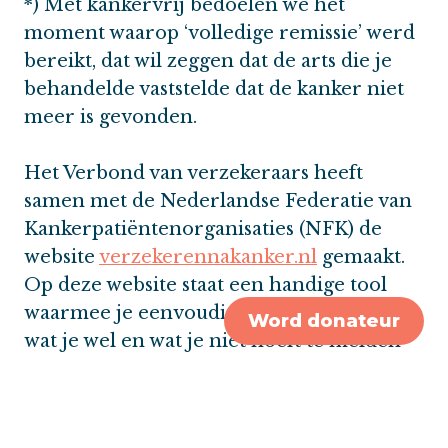
*) Met kankervrij bedoelen we het
moment waarop ‘volledige remissie’ werd
bereikt, dat wil zeggen dat de arts die je
behandelde vaststelde dat de kanker niet
meer is gevonden.
Het Verbond van verzekeraars heeft
samen met de Nederlandse Federatie van
Kankerpatiëntenorganisaties (NFK) de
website
verzekerennakanker.nl
gemaakt.
Op deze website staat een handige tool
waarmee je eenvoudig kunt controleren
Word donateur
wat je wel en wat je niet hoeft te melden
op de gezondheidsverklaring. Naast deze
tool is op deze site ook de volledige
inhoud van de regeling te vinden.