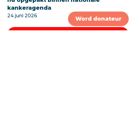
kankeragenda
24 juni 2026
Word donateur
KWF investeert 4,2 miljoen in betere
opsporing van erfelijke borstkanker –
en wij doen mee
12 maart 2026