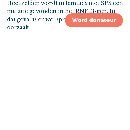
Heel zelden wordt in families met SPS een
mutatie gevonden in het RNF43-gen. In
dat geval is er wel sprake van een erfelijke
Word donateur
oorzaak.
Screening
Voor mensen met SPS en hun
eerstegraads familieleden geldt een advies
voor regelmatig darmonderzoek.
Advies voor iemand die zelf SPS heeft:
(ten minste) eens per 1 à 2 jaar een
colonoscopie (inspectie van het
slijmvlies van de dikke darm).