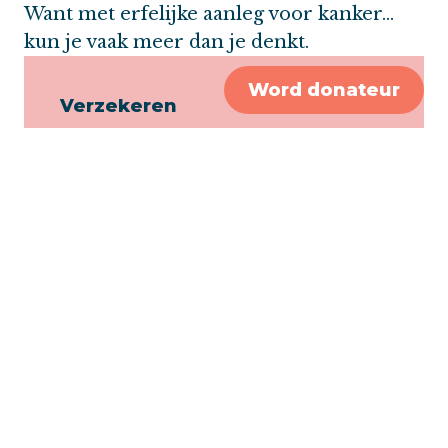
Want met erfelijke aanleg voor kanker…
kun je vaak meer dan je denkt.
Word donateur
Verzekeren
Livestream over verzekeren bij
erfelijke aanleg voor kanker
Gezonde mensen met een
erfelijke aanleg
Verzekeren na kanker
Veelgestelde vragen