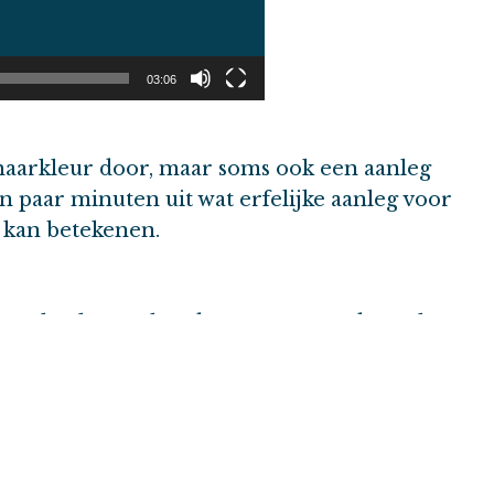
03:06
f haarkleur door, maar soms ook een aanleg
n paar minuten uit wat erfelijke aanleg voor
u kan betekenen.
n van kanker en het doorgeven van de aanleg
ker kan vergroten, en waarom dit per gen
derzoek, en hoe je dit via de huisarts kunt