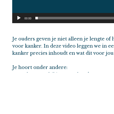
00:00
Je ouders geven je niet alleen je lengte o
voor kanker. In deze video leggen we in ee
kanker precies inhoudt en wat dit voor jo
Je hoort onder andere:
– Wat het verschil is tussen het doorgeve
voor kanker
– Hoe een fout in je DNA je risico op kan
verschilt
– Wanneer er reden is voor erfelijkheidson
aanvragen