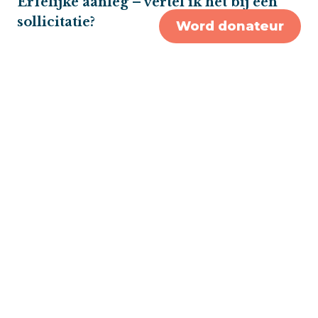
Erfelijke aanleg – vertel ik het bij een
sollicitatie?
Word donateur
“Je bent niet verplicht te melden dat je
erfelijke aanleg hebt. Je hoeft een
potentiële werkgever enkel die dingen te
vertellen die jou beperken bij het
uitvoeren van (delen van) de functie
waarop je solliciteert. Als je bijvoorbeeld
vakkenvuller wilt worden, maar mag geen
dozen tillen, moet je dat melden (al ligt
solliciteren naar een baan die je niet
geheel kunt uitvoeren niet voor de hand).
Als er alleen sprake is van erfelijke aanleg
zal hiervan geen sprake zijn en kun je het
ongemeld laten. Datzelfde geldt voor