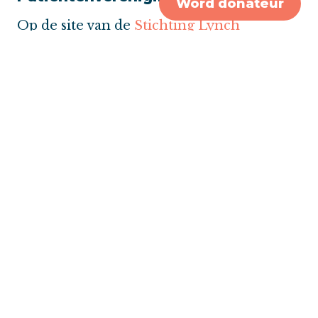
Word donateur
Op de site van de
Stichting Lynch
Polyposis
kun je alle informatie vinden
over het Lynch syndroom.
Ook op de site van de
Maag Lever en
Darm Stichting
is veel informatie te
vinden over het Lynch syndroom.
Erfelijke aanleg
gynaecologische kanker
BRCA
Peutz-Jeghers syndroom