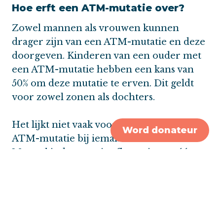
Hoe erft een ATM-mutatie over?
Zowel mannen als vrouwen kunnen
drager zijn van een ATM-mutatie en deze
doorgeven. Kinderen van een ouder met
een ATM-mutatie hebben een kans van
50% om deze mutatie te erven. Dit geldt
voor zowel zonen als dochters.
Het lijkt niet vaak voor te komen dat een
Word donateur
ATM-mutatie bij iemand nieuw ontstaat.
Meestal is de mutatie afkomstig van één
van de ouders.
Wat betekent dit voor familieleden?
Kinderen, broers, zussen en ouders van