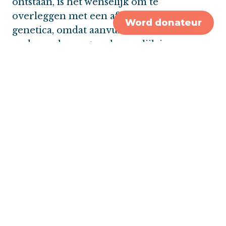
ontstaan, is het wenselijk om te
overleggen met een afdeling klinische
Word donateur
genetica, omdat aanvullend DNA-
onderzoek eventueel mogelijk is.
Advies bij PALB2-mutatie en geen
borstkanker
Regelmatige controles zijn bedoeld om
borstkanker vroeg op te sporen. Als
borstkanker op tijd wordt ontdekt, is de
kans op genezing meestal groter.
Als je een PALB2-genafwijking hebt, geen
borstkanker hebt gehad, maar je hebt een
zus, broer, vader of moeder, die