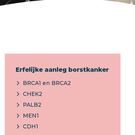
Erfelijke aanleg borstkanker
BRCA1 en BRCA2
CHEK2
PALB2
MEN1
CDH1