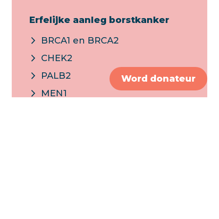
Erfelijke aanleg borstkanker
BRCA1 en BRCA2
CHEK2
PALB2
Word donateur
MEN1
ATM
Syndroom van Cowden
Li Fraumeni syndroom
Peutz-Jeghers syndroom
Screening
Preventieve borstoperatie
Soorten borstscreening