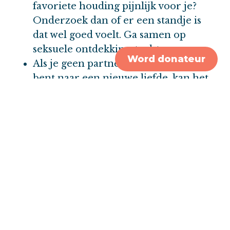
favoriete houding pijnlijk voor je?
Onderzoek dan of er een standje is
dat wel goed voelt. Ga samen op
seksuele ontdekkingstocht.
Word donateur
Als je geen partner hebt en op zoek
bent naar een nieuwe liefde, kan het
eng zijn om jezelf bloot te geven. Laat
staan seks hebben. Wen eerst zelf aan
je veranderde lijf, voordat je je
kwetsbaar opstelt bij een ander.
Nieuwe partner gevonden? Vertel
deze dan wat je hebt meegemaakt en
hoe je in het (seks)leven wilt staan.
Veel partners verzorgen hun vrouw
tijdens borstkanker. Daar is vaak niets